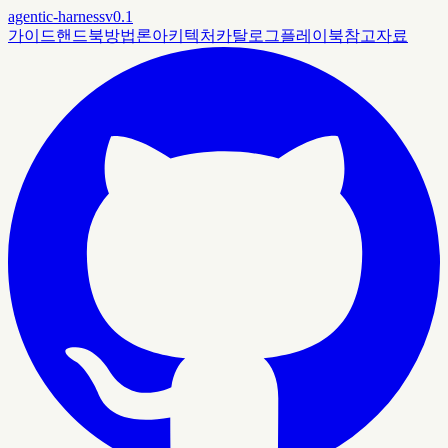
agentic-harness
v0.1
가이드
핸드북
방법론
아키텍처
카탈로그
플레이북
참고자료