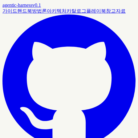
agentic-harness
v0.1
가이드
핸드북
방법론
아키텍처
카탈로그
플레이북
참고자료