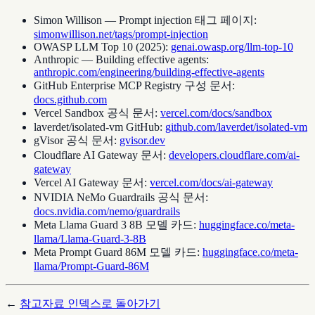
Simon Willison — Prompt injection 태그 페이지:
simonwillison.net/tags/prompt-injection
OWASP LLM Top 10 (2025):
genai.owasp.org/llm-top-10
Anthropic — Building effective agents:
anthropic.com/engineering/building-effective-agents
GitHub Enterprise MCP Registry 구성 문서:
docs.github.com
Vercel Sandbox 공식 문서:
vercel.com/docs/sandbox
laverdet/isolated-vm GitHub:
github.com/laverdet/isolated-vm
gVisor 공식 문서:
gvisor.dev
Cloudflare AI Gateway 문서:
developers.cloudflare.com/ai-
gateway
Vercel AI Gateway 문서:
vercel.com/docs/ai-gateway
NVIDIA NeMo Guardrails 공식 문서:
docs.nvidia.com/nemo/guardrails
Meta Llama Guard 3 8B 모델 카드:
huggingface.co/meta-
llama/Llama-Guard-3-8B
Meta Prompt Guard 86M 모델 카드:
huggingface.co/meta-
llama/Prompt-Guard-86M
←
참고자료 인덱스로 돌아가기