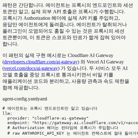
패턴은 간단합니다. 에이전트는 프록시의 엔드포인트와 세션
토큰만 알고, 실제 외부 API 호출은 프록시가 수행합니다.
프록시가 Authorization 헤더에 실제 API 키를 주입하고,
응답만 에이전트에게 돌려줍니다. 에이전트가 탈취되거나
플러그인이 오염되어도 훔칠 수 있는 것은 프록시의 세션
토큰뿐이며, 이 토큰은 스코프와 만료가 짧게 잡혀 있어야
합니다.
이 패턴의 실제 구현 예시로는 Cloudflare AI Gateway
(
developers.cloudflare.com/ai-gateway
) 와 Vercel AI Gateway
(
vercel.com/docs/ai-gateway
) 가 있습니다. 두 서비스 모두 AI
모델 호출을 중앙 프록시로 통과시키면서 비밀 키를
애플리케이션 코드와 분리하고, 사용량 관측과 속도 제한을
함께 제공합니다.
agent-config.yaml
yaml
# 에이전트는 프록시 엔드포인트만 알고 있습니다

llm:

  provider: "cloudflare-ai-gateway"

  endpoint: "https://gateway.ai.cloudflare.com/v1/<acco
  # Authorization 헤더는 런타임에 프록시가 주입합니다

  # raw ANTHROPIC_API_KEY 는 에이전트 컨텍스트에 절대 들어가