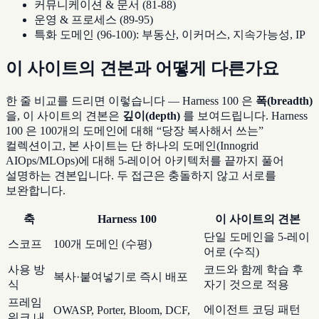
커뮤니케이션 & 문서 (81-88)
운영 & 프로세스 (89-95)
특화 도메인 (96-100): 부동산, 이커머스, 지속가능성, IP
이 사이트의 견본과 어떻게 다른가요
한 줄 비교를 드리면 이렇습니다 — Harness 100 은
폭(breadth)
을, 이 사이트의 견본은
깊이(depth)
를 보여드립니다. Harness
100 은 100개의 도메인에 대해 “당장 복사해서 쓰는”
컬렉션이고, 본 사이트는 단 하나의 도메인(Innogrid
AIOps/MLOps)에 대해 5-레이어 아키텍처를 끝까지 풀어
설명하는 견본입니다. 두 접근은 충돌하지 않고 서로를
보완합니다.
축
Harness 100
이 사이트의 견본
단일 도메인을 5-레이
스코프
100개 도메인 (수평)
어로 (수직)
사용 방
코드와 함께 학습 후
복사·붙여넣기로 즉시 배포
식
자기 것으로 적용
프레임
에이전트 코딩 패턴
OWASP, Porter, Bloom, DCF,
워크 내