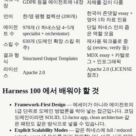
GDPR 등을 에이전트에 내장
자체를 깊이 다룸
장
한국어 존댓말 essay +
언어
한/영 평행 컬렉션 (200개)
영어 1차 자료 인용
에이전
단일 하네스 안의 좁
978개 (1 하네스당 4~5개
트 수
specialist + orchestrator)
은 역할 모음
630개 (도메인 확장 스킬 위
재사용 워크플로 중
스킬 수
주)
심 (review, verify 등)
결과 형
MDX essay + 카탈로
Structured Output Templates
식
그 + 인포그래픽
라이선
Apache 2.0 (LICENSE
Apache 2.0
참조)
스
Harness 100 에서 배워야 할 것
Framework-First Design
— 에세이가 아니라 에이전트의
1급 단위로 도메인 방법론을 박아 넣는 접근입니다. 코딩
도메인이라면 SOLID, 12-factor app, clean architecture 같
은 패턴도 같은 방식으로 넣을 수 있습니다.
Explicit Scalability Modes
— 같은 하네스에 full / reduced