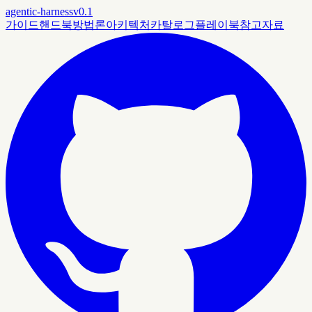
agentic-harness
v0.1
가이드
핸드북
방법론
아키텍처
카탈로그
플레이북
참고자료